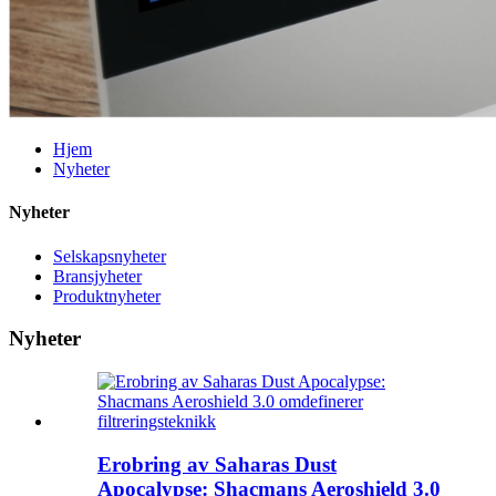
Hjem
Nyheter
Nyheter
Selskapsnyheter
Bransjyheter
Produktnyheter
Nyheter
Erobring av Saharas Dust
Apocalypse: Shacmans Aeroshield 3.0