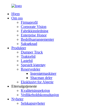
Hjem
Om oss
Firmaprofil
Corporate Vision
Fabrikkinnledning
Enterprise Honor
Bedriftsarrangementer
Saksøknad
Produkter
Dumper Truck
Traktorbil
Lastebil
Spesielt kjøretøy
Reservedeler
Ingeniørmaskiner
Shacman deler
Eksklusivt for Algerie
Ettersalgstjeneste
Kvalitetsinspeksjon
Vedlikeholdskonsultasjon
Nyheter
Selskapsnyheter