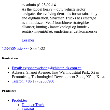
av admin på 25-02-14
As the global heavy – duty vehicle sector
navigates the evolving demands for sustainability
and digitalization, Shacman Trucks has emerged
as a trailblazer. Ved å kombinere strategiske
allianser, kutting - kantteknologi og kunde -
sentrisk ingeniørfag, omdefinerer det kommerske
...
Les mer
1
2
3
4
5
6
Neste>
>>
Side 1/22
Kontakt oss
Email: sxjxshenweisong@chinatruck.com.cn
Adresse: Shanqi Avenue, Jing Wei Industrial Park, Xi'an
Econmic og Technologlcal Development Zone, Xi'an, Kina.
Telefon: +86 17782538960
Produkter
Produkter
Dumper Truck
Lastebil