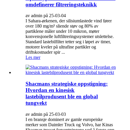
omdefinerer filtreringsteknikk
av admin på 25-03-04
I Sahara-ørkenen, der silisiumlastede vind fører
over 180 mg/m³ sliende støv og 80% av
partiklene måler under 10 mikron, møter
konvensjonelle luftfiltreringssystemer utslettelse.
Standard lastebilfilter tetter seg i løpet av timer,
motorer kveler på ultrafine partikler og
driftskostnader spir ...
Les mer
Shacmans strategiske oppstigning:
Hvordan en kinesisk
lastebilprodusent ble en global
tungvekt
av admin på 25-03-03
I en bransje dominert av gamle europeiske
merker som Daimler Truck og Volvo, har Kinas
Shacman trosset forventningene ved å fange opp