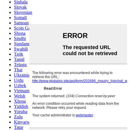
Sinhala
Slovak
Slovenian
Somali
Samoan
Scots Gaelic
Shona
Sindhi
Sundanese
Swahili
Tajik
Tamil
Telugu
Thai
Ukrainian
Urdu
Uzbek
Vietnamese
Welsh
Xhosa
Yiddish
Yoruba
Zulu
Kinyarwanda
Tatar