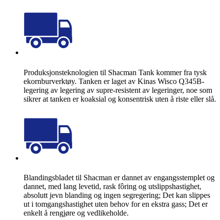
Produksjonsteknologien til Shacman Tank kommer fra tysk
ekornburverktøy. Tanken er laget av Kinas Wisco Q345B-
legering av legering av supre-resistent av legeringer, noe som
sikrer at tanken er koaksial og konsentrisk uten å riste eller slå.
Blandingsbladet til Shacman er dannet av engangsstemplet og
dannet, med lang levetid, rask fôring og utslippshastighet,
absolutt jevn blanding og ingen segregering; Det kan slippes
ut i tomgangshastighet uten behov for en ekstra gass; Det er
enkelt å rengjøre og vedlikeholde.