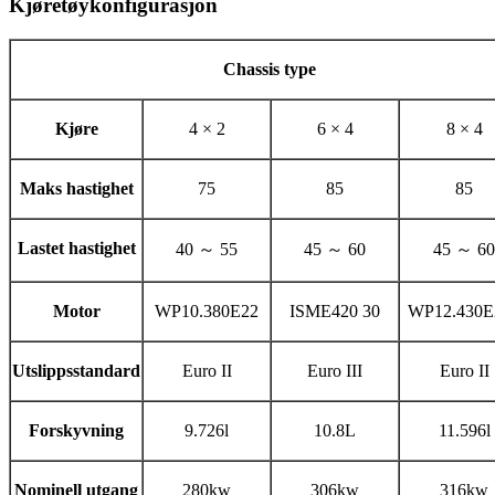
Kjøretøykonfigurasjon
Chassis type
Kjøre
4 × 2
6 × 4
8 × 4
Maks hastighet
75
85
85
Lastet hastighet
40 ～ 55
45 ～ 60
45 ～ 60
Motor
WP10.380E22
ISME420 30
WP12.430E
Utslippsstandard
Euro II
Euro III
Euro II
Forskyvning
9.726l
10.8L
11.596l
Nominell utgang
280kw
306kw
316kw