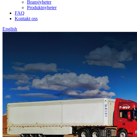
Bransjyheter
Produktnyheter
FAQ
Kontakt oss
English