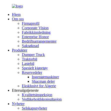
Hjem
Om oss
Firmaprofil
Corporate Vision
Fabrikkinnledning
Enterprise Honor
Bedriftsarrangementer
Saksøknad
Produkter
Dumper Truck
Traktorbil
Lastebil
Spesielt kjøretøy
Reservedeler
Ingeniørmaskiner
Shacman deler
Eksklusivt for Algerie
Ettersalgstjeneste
Kvalitetsinspeksjon
Vedlikeholdskonsultasjon
Nyheter
Selskapsnyheter