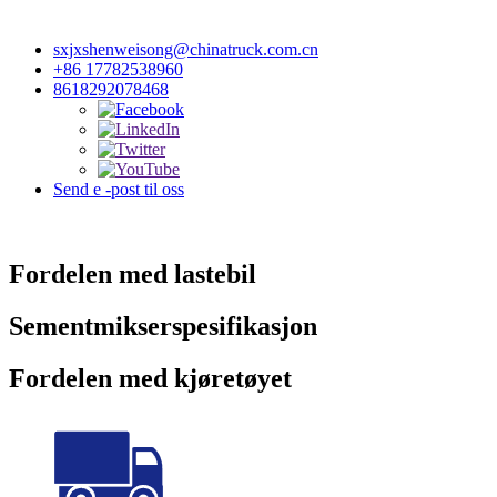
sxjxshenweisong@chinatruck.com.cn
+86 17782538960
8618292078468
Send e -post til oss
Fordelen med lastebil
Sementmikserspesifikasjon
Fordelen med kjøretøyet