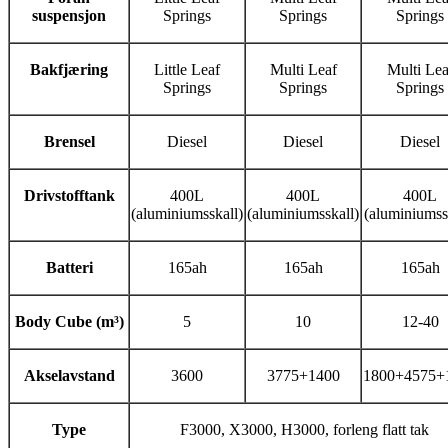
suspensjon
Springs
Springs
Springs
Bakfjæring
Little Leaf
Multi Leaf
Multi Lea
Springs
Springs
Springs
Brensel
Diesel
Diesel
Diesel
Drivstofftank
400L
400L
400L
(aluminiumsskall)
(aluminiumsskall)
(aluminiumss
Batteri
165ah
165ah
165ah
Body Cube (m³)
5
10
12-40
Akselavstand
3600
3775+1400
1800+4575+
Type
F3000, X3000, H3000, forleng flatt tak