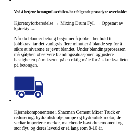
Ved å betjene betongmikserbilen, bør følgende prosedyre overholdes
Kjøretøyforberedelse → Mixing Drum Fyll → Oppstart av
kjøretøy →
Når du blander betong begynner å jobbe i henhold til
jobbkrav, tar det vanligvis flere minutter å blande seg for å
sikre at råvarene er jevnt blandet. Under blandingsprosessen
må sjåføren observere blandingssituasjonen og justere
hastigheten på mikseren på en riktig måte for å sikre kvaliteten
på betongen.
Kjernekomponentene i Shacman Cement Mixer Truck er
redusering, hydraulisk oljepumpe og hydraulisk motor, de
vedtar importerte merker, matchende høyt dreiemoment og
stor flyt, og deres levetid er så lang som 8-10 år.