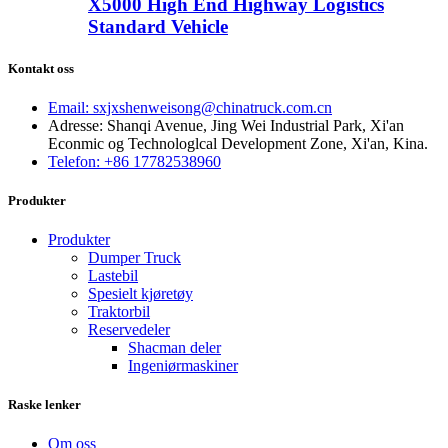
X5000 High End Highway Logistics
Standard Vehicle
Kontakt oss
Email: sxjxshenweisong@chinatruck.com.cn
Adresse: Shanqi Avenue, Jing Wei Industrial Park, Xi'an
Econmic og Technologlcal Development Zone, Xi'an, Kina.
Telefon: +86 17782538960
Produkter
Produkter
Dumper Truck
Lastebil
Spesielt kjøretøy
Traktorbil
Reservedeler
Shacman deler
Ingeniørmaskiner
Raske lenker
Om oss