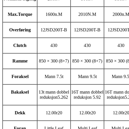
Max.Torque
1600n.M
2010N.M
2000n.
Overføring
12JSD200T-B
12JSD200T-B
12JSD200
Clutch
430
430
430
Ramme
850 × 300 (8+7)
850 × 300 (8+7)
850 × 300 (
Foraksel
Mann 7.5t
Mann 9.5t
Mann 9.5
Bakaksel
13t mann dobbel
16T mann dobbel
16T mann do
reduksjon5.262
reduksjon 5.92
reduksjon5.
Dekk
12.00r20
12.00r20
12.00r2
Foran
Little Leaf
Multi Leaf
Multi Lea