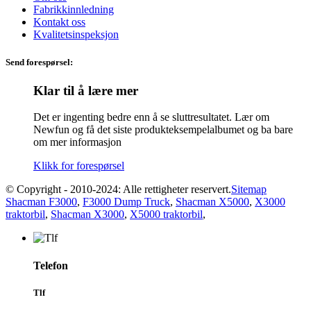
Fabrikkinnledning
Kontakt oss
Kvalitetsinspeksjon
Send forespørsel:
Klar til å lære mer
Det er ingenting bedre enn å se sluttresultatet. Lær om
Newfun og få det siste produkteksempelalbumet og ba bare
om mer informasjon
Klikk for forespørsel
© Copyright - 2010-2024: Alle rettigheter reservert.
Sitemap
Shacman F3000
,
F3000 Dump Truck
,
Shacman X5000
,
X3000
traktorbil
,
Shacman X3000
,
X5000 traktorbil
,
Telefon
Tlf