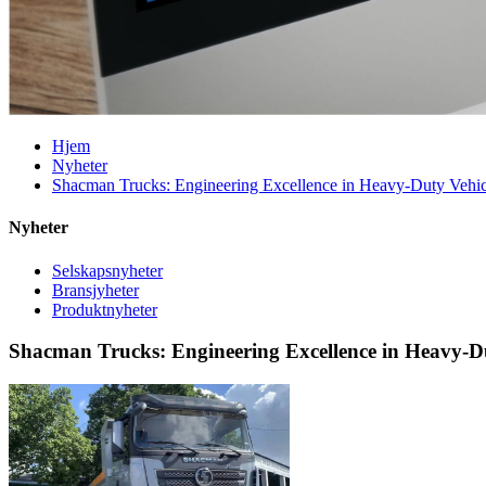
Hjem
Nyheter
Shacman Trucks: Engineering Excellence in Heavy-Duty Vehic
Nyheter
Selskapsnyheter
Bransjyheter
Produktnyheter
Shacman Trucks: Engineering Excellence in Heavy-Du