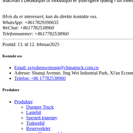
Shacman's
Dedikasjon til innovasjon er ytterligere tydelig i sin inv
Hvis du er interessert, kan du direkte kontakte oss.
I
WhatsApp: +8617829390655
WeChat: +8617
82538960
7
Telefonnummer: +8617782538960
Posttid: 13. til 12. februar2025
Kontakt oss
Email: sxjxshenweisong@chinatruck.com.cn
Adresse: Shanqi Avenue, Jing Wei Industrial Park, Xi'an Econ
Telefon: +86 17782538960
Produkter
Produkter
Dumper Truck
Lastebil
Spesielt kjøretøy
Traktorbil
Reservedeler