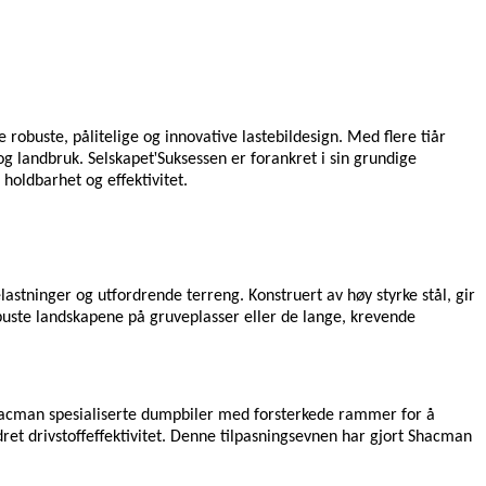
 robuste, pålitelige og innovative lastebildesign. Med flere tiår
'
 og landbruk. Selskapet
Suksessen er forankret i sin grundige
 holdbarhet og effektivitet.
astninger og utfordrende terreng. Konstruert av høy styrke stål, gir
obuste landskapene på gruveplasser eller de lange, krevende
yr Shacman spesialiserte dumpbiler med forsterkede rammer for å
ret drivstoffeffektivitet. Denne tilpasningsevnen har gjort Shacman