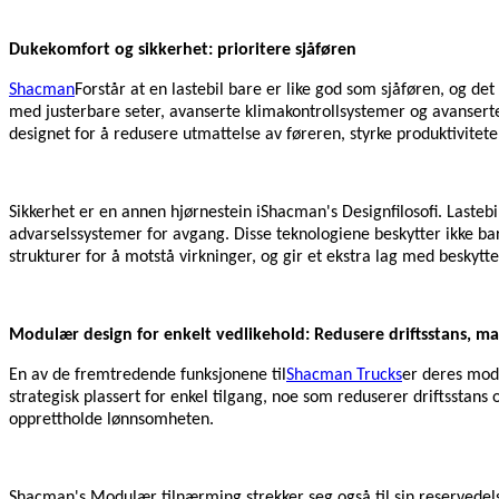
Dukekomfort og sikkerhet: prioritere sjåføren
Shacman
Forstår at en lastebil bare er like god som sjåføren, og de
med justerbare seter, avanserte klimakontrollsystemer og avanserte
designet for å redusere utmattelse av føreren, styrke produktivitet
Sikkerhet er en annen hjørnestein i
Shacman's
Designfilosofi. Laste
advarselssystemer for avgang. Disse teknologiene beskytter ikke bare 
strukturer for å motstå virkninger, og gir et ekstra lag med beskyttels
Modulær design for enkelt vedlikehold: Redusere driftsstans, ma
En av de fremtredende funksjonene til
Shacman Trucks
er deres mod
strategisk plassert for enkel tilgang, noe som reduserer driftsstans 
opprettholde lønnsomheten.
Shacman's
Modulær tilnærming strekker seg også til sin reservedelss