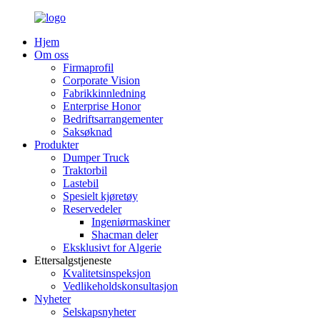
Hjem
Om oss
Firmaprofil
Corporate Vision
Fabrikkinnledning
Enterprise Honor
Bedriftsarrangementer
Saksøknad
Produkter
Dumper Truck
Traktorbil
Lastebil
Spesielt kjøretøy
Reservedeler
Ingeniørmaskiner
Shacman deler
Eksklusivt for Algerie
Ettersalgstjeneste
Kvalitetsinspeksjon
Vedlikeholdskonsultasjon
Nyheter
Selskapsnyheter