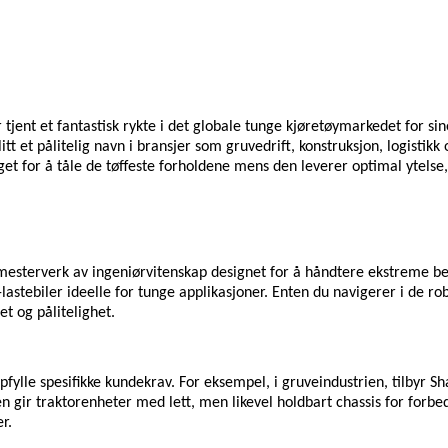
tjent et fantastisk rykte i det globale tunge kjøretøymarkedet for sine
tt et pålitelig navn i bransjer som gruvedrift, konstruksjon, logistikk
gget for å tåle de tøffeste forholdene mens den leverer optimal ytelse,
 mesterverk av ingeniørvitenskap designet for å håndtere ekstreme bel
astebiler ideelle for tunge applikasjoner. Enten du navigerer i de r
tet og pålitelighet.
an oppfylle spesifikke kundekrav. For eksempel, i gruveindustrien, tilb
 gir traktorenheter med lett, men likevel holdbart chassis for forbed
r.