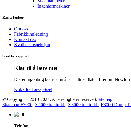
Shacman deler
Ingeniørmaskiner
Raske lenker
Om oss
Fabrikkinnledning
Kontakt oss
Kvalitetsinspeksjon
Send forespørsel:
Klar til å lære mer
Det er ingenting bedre enn å se sluttresultatet. Lær om Newfu
Klikk for forespørsel
© Copyright - 2010-2024: Alle rettigheter reservert.
Sitemap
Shacman F3000
,
X5000 traktorbil
,
X3000 traktorbil
,
F3000 Dump Tr
Telefon