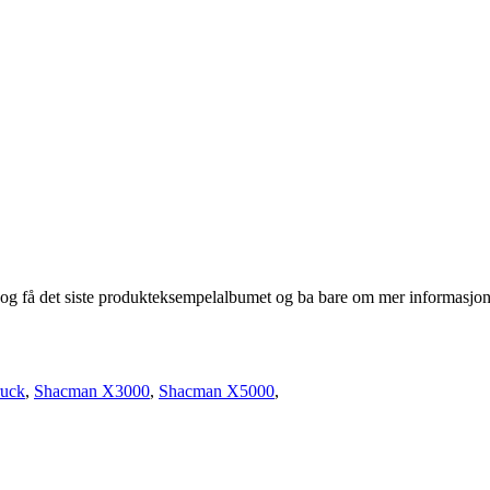
n og få det siste produkteksempelalbumet og ba bare om mer informasjo
uck
,
Shacman X3000
,
Shacman X5000
,