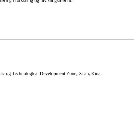
estering i forskning og utviklingsmenn
t.
mic og Technologlcal Development Zone, Xi'an, Kina.