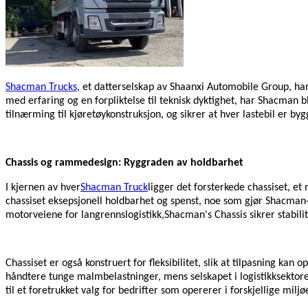
Shacman Trucks
, et datterselskap av Shaanxi Automobile Group, har 
med erfaring og en forpliktelse til teknisk dyktighet, har Shacman bli
tilnærming til kjøretøykonstruksjon, og sikrer at hver lastebil er by
Chassis og rammedesign: Ryggraden av holdbarhet
I kjernen av hver
Shacman Truck
ligger det forsterkede chassiset, et
chassiset eksepsjonell holdbarhet og spenst, noe som gjør Shacman-l
motorveiene for langrennslogistikk,
Shacman's
Chassis sikrer stabili
Chassiset er også konstruert for fleksibilitet, slik at tilpasning k
håndtere tunge malmbelastninger, mens selskapet i logistikksektoren
til et foretrukket valg for bedrifter som opererer i forskjellige miljøe