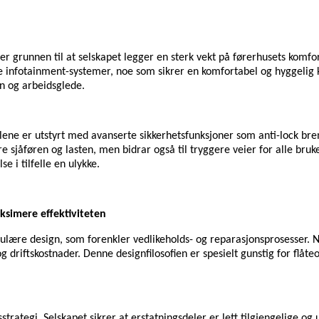
t er grunnen til at selskapet legger en sterk vekt på førerhusets kom
 infotainment-systemer, noe som sikrer en komfortabel og hyggelig kj
en og arbeidsglede.
bilene er utstyrt med avanserte sikkerhetsfunksjoner som anti-lock 
sjåføren og lasten, men bidrar også til tryggere veier for alle bruker
e i tilfelle en ulykke.
ksimere effektiviteten
ulære design, som forenkler vedlikeholds- og reparasjonsprosesser.
og driftskostnader. Denne designfilosofien er spesielt gunstig for flå
trategi. Selskapet sikrer at erstatningsdeler er lett tilgjengelige og 