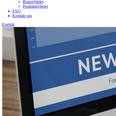
Bransjyheter
Produktnyheter
FAQ
Kontakt oss
English