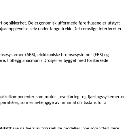
fort og sikkerhet. De ergonomisk utformede førerhusene er utstyrt
øreopplevelse selv under lange trekk. Det romslige interiøret er
bremsesystemer (ABS), elektroniske bremsesystemer (EBS) og
e. I tillegg,
Shacman's
Drosjer er bygget med forsterkede
 Nøkkelkomponenter som motor-, overføring- og fjæringssystemer er
teoperatører, som er avhengige av minimal driftsstans for å
utskiftbare på tvers av forskjellige modeller, noe som ytterligere