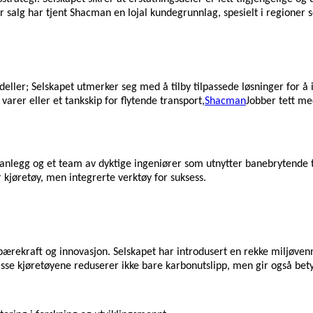
er salg har tjent Shacman en lojal kundegrunnlag, spesielt i regioner s
deller; Selskapet utmerker seg med å tilby tilpassede løsninger for
varer eller et tankskip for flytende transport,
Shacman
Jobber tett m
nlegg og et team av dyktige ingeniører som utnytter banebrytende tek
 kjøretøy, men integrerte verktøy for suksess.
l bærekraft og innovasjon. Selskapet har introdusert en rekke miljøvenn
sse kjøretøyene reduserer ikke bare karbonutslipp, men gir også bety